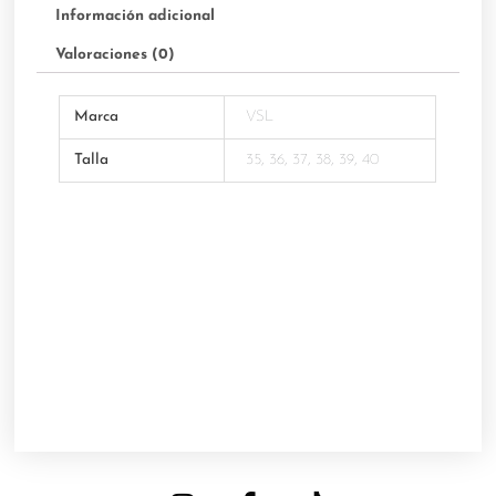
Información adicional
Valoraciones (0)
Marca
VSL
Talla
35, 36, 37, 38, 39, 40
I
F
T