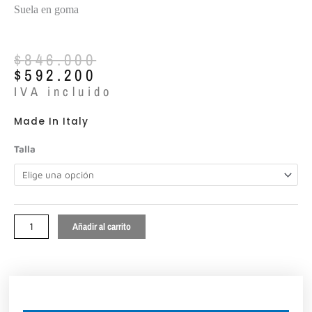
Suela en goma
El
El
$
846.000
precio
precio
$
592.200
original
actual
IVA incluido
era:
es:
$846.000.
$592.200.
Made In Italy
Vsl
Talla
ref:7714
cantidad
Añadir al carrito