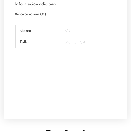
Información adicional
Valoraciones (0)
Marca
VSL
Talla
35, 36, 37, 41
I
F
T