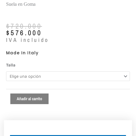
Suela en Goma
El
El
$
720.000
precio
precio
$
576.000
original
actual
IVA incluido
era:
es:
$720.000.
$576.000.
Made In Italy
Vsl
Talla
ref:7557
cantidad
Añadir al carrito