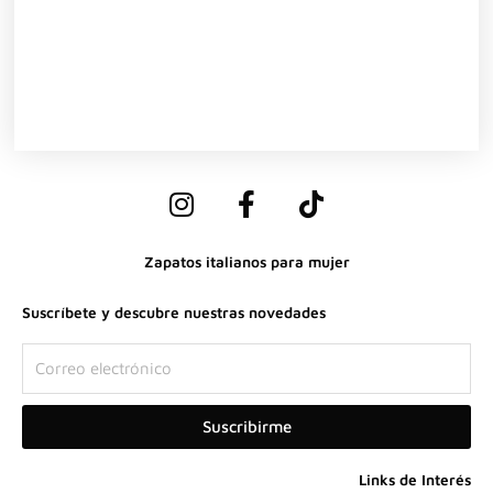
I
F
T
n
a
i
s
c
k
Zapatos italianos para mujer
t
e
t
a
b
o
Suscríbete y descubre nuestras novedades
g
o
k
r
o
Correo
a
k
electrónico
m
-
Suscribirme
f
Links de Interés