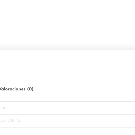
Valoraciones (0)
ona
, 38, 39, 40