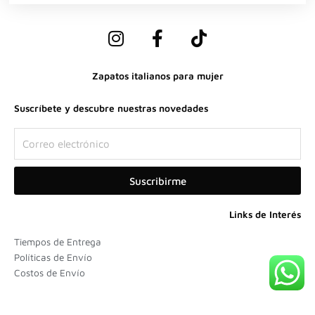
I
F
T
n
a
i
s
c
k
Zapatos italianos para mujer
t
e
t
a
b
o
Suscríbete y descubre nuestras novedades
g
o
k
r
o
Correo
a
k
electrónico
m
-
Suscribirme
f
Links de Interés
Tiempos de Entrega
Políticas de Envío
Costos de Envío