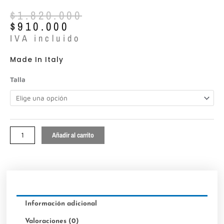
El
El
$
1.820.000
precio
precio
$
910.000
original
actual
IVA incluido
era:
es:
$1.820.000.
$910.000.
Made In Italy
Roberto
Talla
Festa
ref:Haraby
cantidad
Añadir al carrito
Información adicional
Valoraciones (0)