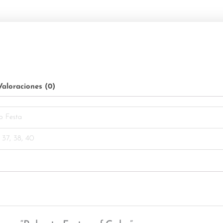
Valoraciones (0)
o Festa
, 37, 38, 40