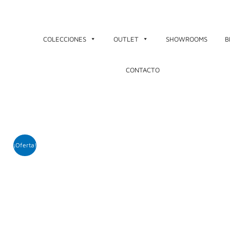
Ir
al
contenido
COLECCIONES
OUTLET
SHOWROOMS
B
CONTACTO
¡Oferta!