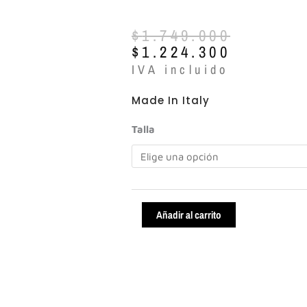
El
El
$
1.749.000
precio
precio
$
1.224.300
original
actual
IVA incluido
era:
es:
$1.749.000.
$1.224.300.
Made In Italy
Roberto
Talla
Festa
ref:Gaby
cantidad
Añadir al carrito