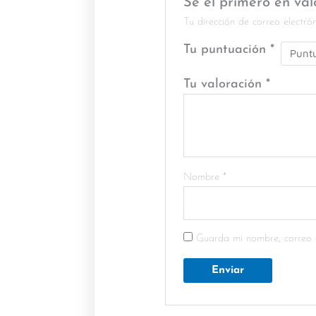
Sé el primero en val
Tu dirección de correo electró
Tu puntuación
*
Tu valoración
*
Nombre
*
Guarda mi nombre, correo 