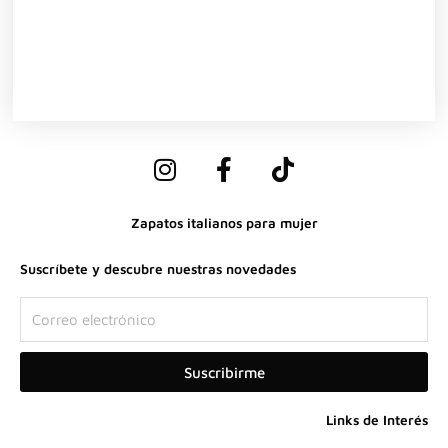
I
F
T
n
a
i
s
c
k
Zapatos italianos para mujer
t
e
t
a
b
o
Suscríbete y descubre nuestras novedades
g
o
k
r
o
Correo
a
k
electrónico
m
-
Suscribirme
f
Links de Interés