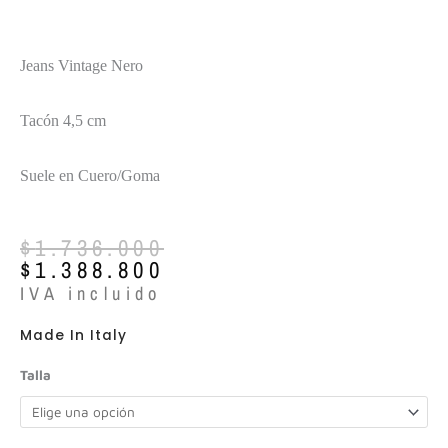
Jeans Vintage Nero
Tacón 4,5 cm
Suele en Cuero/Goma
El
El
$
1.736.000
precio
precio
$
1.388.800
original
actual
IVA incluido
era:
es:
$1.736.000.
$1.388.800.
Made In Italy
Roberto
Talla
Festa
ref:Futura
cantidad