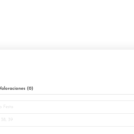
Valoraciones (0)
o Festa
 38, 39