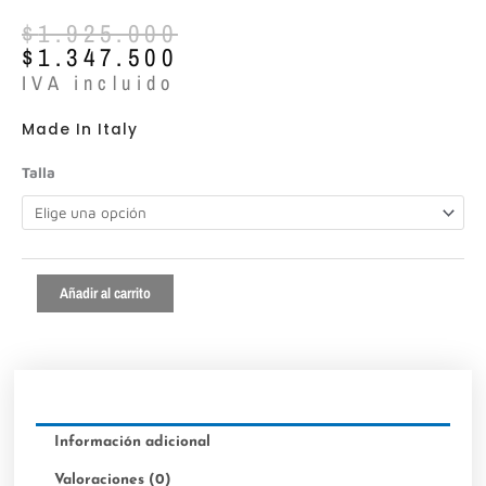
El
El
$
1.925.000
precio
precio
$
1.347.500
original
actual
IVA incluido
era:
es:
$1.925.000.
$1.347.500.
Made In Italy
Roberto
Talla
Festa
ref:Alla
cantidad
Añadir al carrito
Información adicional
Valoraciones (0)