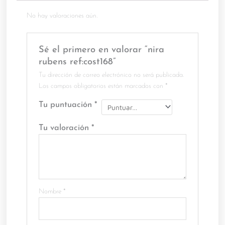
No hay valoraciones aún.
Sé el primero en valorar “nira
rubens ref:cost168”
Tu dirección de correo electrónico no será publicada.
Los campos obligatorios están marcados con
*
Tu puntuación
*
Tu valoración
*
Nombre
*