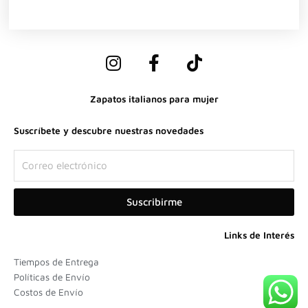
I
F
T
n
a
i
s
c
k
Zapatos italianos para mujer
t
e
t
a
b
o
Suscríbete y descubre nuestras novedades
g
o
k
r
o
Correo
a
k
electrónico
m
-
Suscribirme
f
Links de Interés
Tiempos de Entrega
Políticas de Envío
Costos de Envío