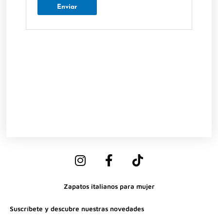
I
F
T
n
a
i
s
c
k
Zapatos italianos para mujer
t
e
t
a
b
o
Suscríbete y descubre nuestras novedades
g
o
k