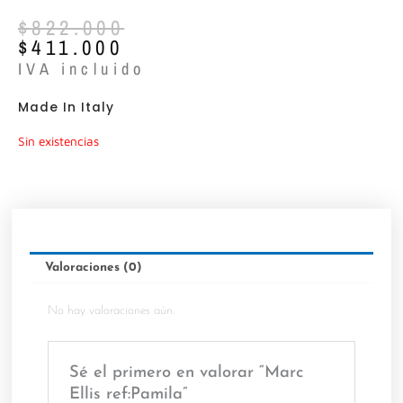
El
El
$
822.000
precio
precio
$
411.000
original
actual
IVA incluido
era:
es:
$822.000.
$411.000.
Made In Italy
Sin existencias
Valoraciones (0)
No hay valoraciones aún.
Sé el primero en valorar “Marc
Ellis ref:Pamila”