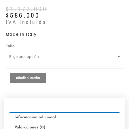
El
El
$
1.172.000
precio
precio
$
586.000
original
actual
IVA incluido
era:
es:
$1.172.000.
$586.000.
Made In Italy
Marc
Talla
Ellis
ref:MT261
cantidad
Añadir al carrito
Información adicional
Valoraciones (0)