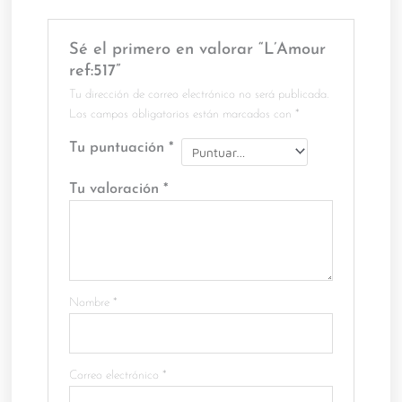
Sé el primero en valorar “L’Amour
ref:517”
Tu dirección de correo electrónico no será publicada.
Los campos obligatorios están marcados con
*
Tu puntuación
*
Tu valoración
*
Nombre
*
Correo electrónico
*