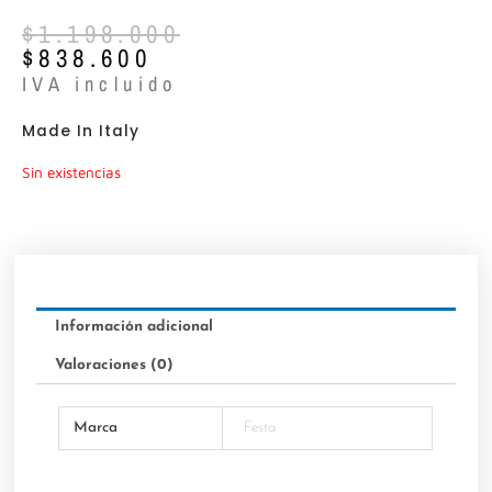
El
El
$
1.198.000
precio
precio
$
838.600
original
actual
IVA incluido
era:
es:
$1.198.000.
$838.600.
Made In Italy
Sin existencias
Información adicional
Valoraciones (0)
Marca
Festa