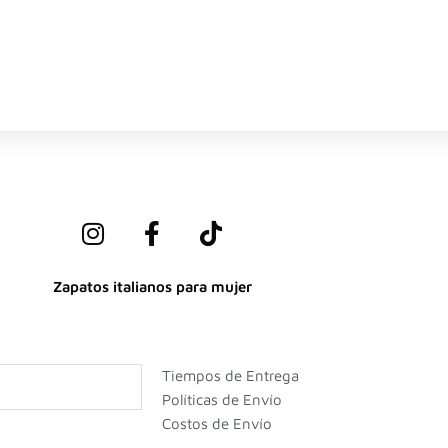
I
F
T
n
a
i
s
c
k
Zapatos italianos para mujer
t
e
t
a
b
o
g
o
k
r
o
Tiempos de Entrega
a
k
Políticas de Envío
m
-
Costos de Envío
f