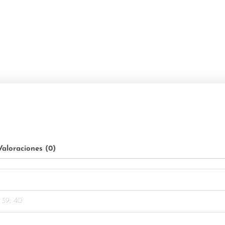
Valoraciones (0)
o
, 39, 40