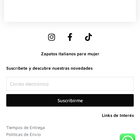
I
F
T
n
a
i
s
c
k
Zapatos italianos para mujer
t
e
t
a
b
o
Suscríbete y descubre nuestras novedades
g
o
k
r
o
Correo
a
k
electrónico
m
-
Suscribirme
f
Links de Interés
Tiempos de Entrega
Políticas de Envío