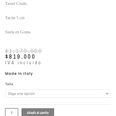
Tassel Crudo
Tacón 5 cm
Suela en Goma
El
El
$
1.170.000
precio
precio
$
819.000
original
actual
IVA incluido
era:
es:
$1.170.000.
$819.000.
Made In Italy
Carmens
Talla
ref:52088
cantidad
Añadir al carrito