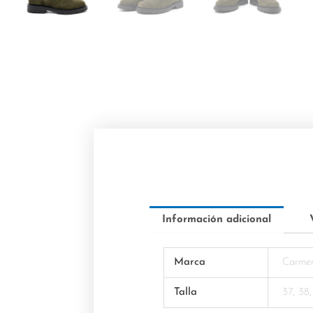
Información adicional
Marca
Carme
Talla
37, 38