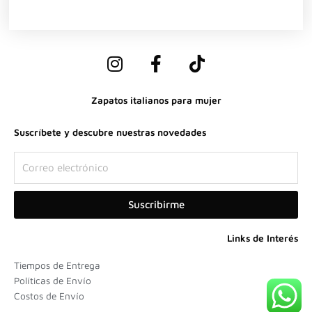
I
F
T
n
a
i
s
c
k
Zapatos italianos para mujer
t
e
t
a
b
o
Suscríbete y descubre nuestras novedades
g
o
k
r
o
Correo
a
k
electrónico
m
-
Suscribirme
f
Links de Interés
Tiempos de Entrega
Políticas de Envío
Costos de Envío