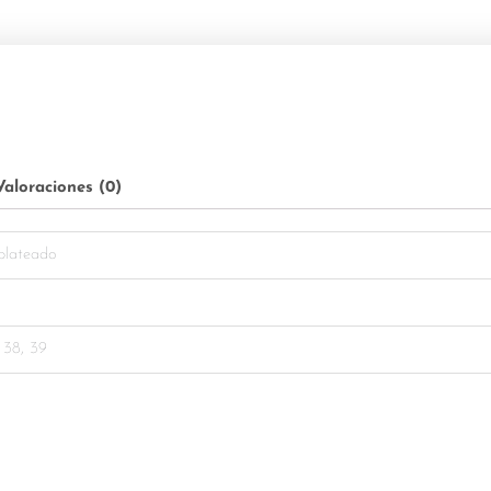
Valoraciones (0)
 plateado
o
 38, 39