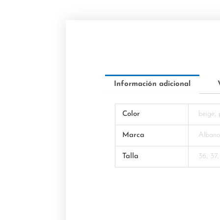
Información adicional
Color
beige,
Marca
Alban
Talla
36, 37,