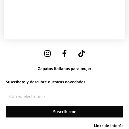
I
F
T
n
a
i
s
c
k
Zapatos italianos para mujer
t
e
t
a
b
o
Suscríbete y descubre nuestras novedades
g
o
k
r
o
Correo
a
k
electrónico
m
-
Suscribirme
f
Links de Interés