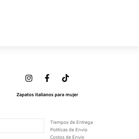
I
F
T
n
a
i
s
c
k
Zapatos italianos para mujer
t
e
t
a
b
o
g
o
k
r
o
Tiempos de Entrega
a
k
Políticas de Envío
m
-
Costos de Envío