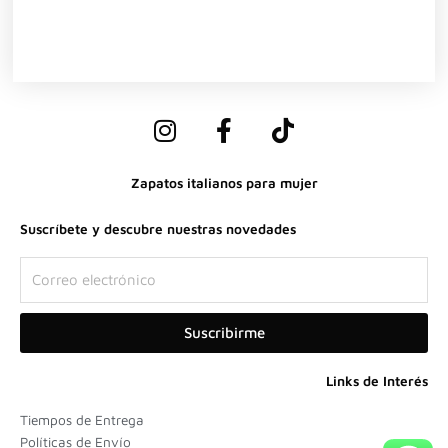
I
F
T
n
a
i
s
c
k
Zapatos italianos para mujer
t
e
t
a
b
o
Suscríbete y descubre nuestras novedades
g
o
k
r
o
Correo
a
k
electrónico
m
-
Suscribirme
f
Links de Interés
Tiempos de Entrega
Políticas de Envío